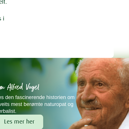
lt.
 i
m Alfred Vogel
es den fascinerende historien om
veits mest berømte naturopat og
rbalist.
Les mer her