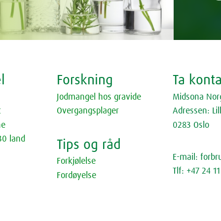
l
Forskning
Ta kont
Jodmangel hos gravide
Midsona Nor
t
Overgangsplager
Adressen: Lil
ne
0283 Oslo
30 land
Tips og råd
E-mail: for
Forkjølelse
Tlf: +47 24 1
Fordøyelse