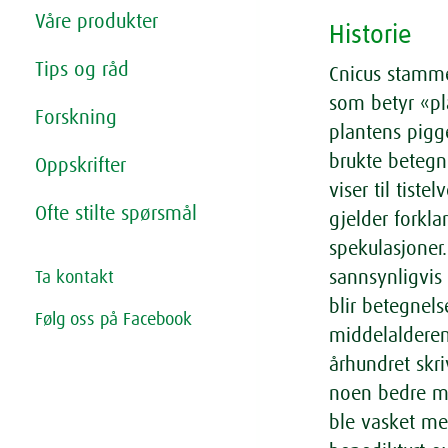
Våre produkter
Historie
Tips og råd
Cnicus stamme
som betyr «pl
Forskning
plantens pigg
brukte betegn
Oppskrifter
viser til tist
Ofte stilte spørsmål
gjelder forkl
spekulasjoner
sannsynligvis
Ta kontakt
blir betegne
Følg oss på Facebook
middelalderen
århundret skr
noen bedre med
ble vasket me