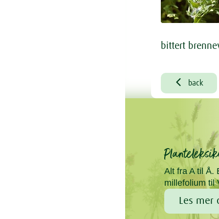
bittert brenne

back
Planteleksik
Alt fra A til Å.
millefolium ti
Les mer 