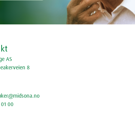
akt
ge AS
leakerveien 8
bruker@midsona.no
1 01 00