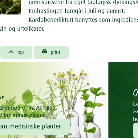
greinspissene fra eget biologisk dyrkingsfe
Innhøstingen foregår i juli og august.
Kardobenedikturt benyttes som ingrediens
vin og urtelikører.


top
print
O
on
L
 Eller bedre: fra Achillea
S
l Vitex agnus-castus.
he
om medisinske planter