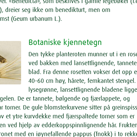
ver. «Benedicta», som beskrives i gamle legebøker (f.
), dreier seg ikke om benedikturt, men om
omst (Geum urbanum L.).
Botaniske kjennetegn
Den tykke planteroten munner ut i en rose
ved bakken med lansettlignende, tannete
blad. Fra denne rosetten vokser det opp 
40–60 cm høy, hårete, femkantet stengel.
lysegrønne, lansettlignende bladene ligge
engelen. De er tannete, bølgende og fjærlappete, og
r torner. De gule blomsterkurvene sitter på greinspis
av et ytre kurvdekke med fjærspaltede torner som er
n ved hjelp av edderkoppspinnlignende hår. Frukte
ronet med en iøynefallende pappus (fnokk) i to rekke