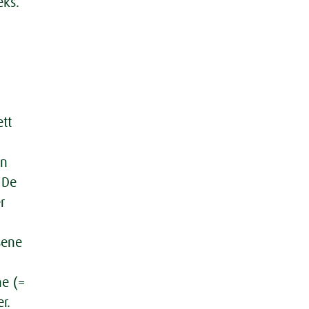
eks.
tt
en
 De
r
sene
ne (=
r.