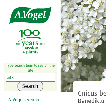
Share this selection

Type search term to search the
site
Search
Cnicus be
A.Vogels verden
Benediktur