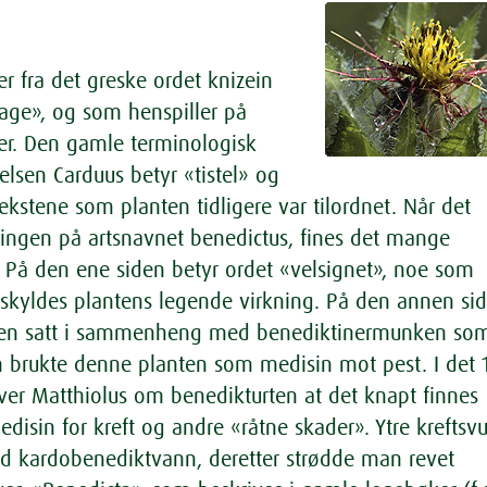
r fra det greske ordet knizein
age», og som henspiller på
er. Den gamle terminologisk
elsen Carduus betyr «tistel» og
elvekstene som planten tidligere var tilordnet. Når det
aringen på artsnavnet benedictus, fines det mange
. På den ene siden betyr ordet «velsignet», noe som
 skyldes plantens legende virkning. På den annen si
lsen satt i sammenheng med benediktinermunken som
 brukte denne planten som medisin mot pest. I det 1
iver Matthiolus om benedikturten at det knapt finnes
isin for kreft og andre «råtne skader». Ytre kreftsvu
d kardobenediktvann, deretter strødde man revet