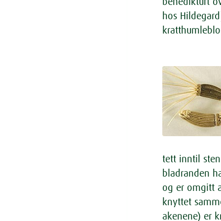
benedikturt o
hos Hildegard
kratthumlebl
tett inntil st
bladranden ha
og er omgitt 
knyttet samme
akenene) er k