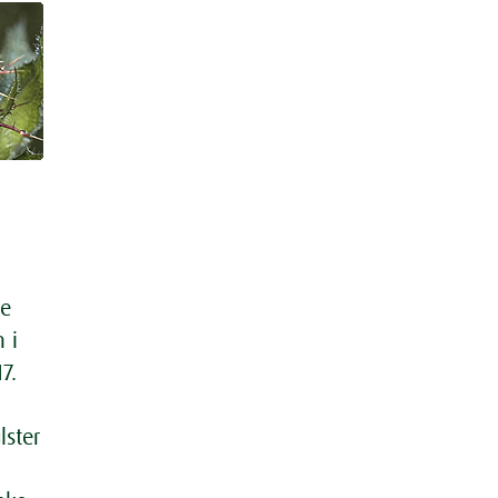
de
 i
7.
lster