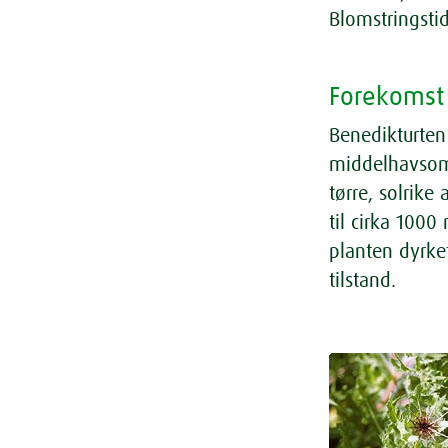
Blomstringstid
Forekomst
Benedikturte
middelhavsomr
tørre, solrike
til cirka 1000
planten dyrke
tilstand.